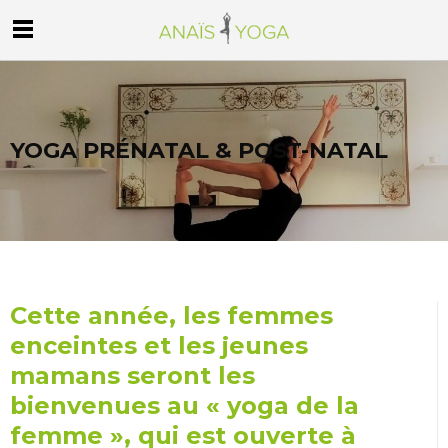
YOGA PRÉNATAL & POST-NATAL
Cette année, les femmes
enceintes et les jeunes
mamans seront les
bienvenues au « yoga de la
femme », qui est ouverte à