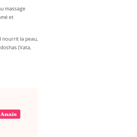
 au massage
hmé et
 Il nourrit la peau,
s doshas (Vata,